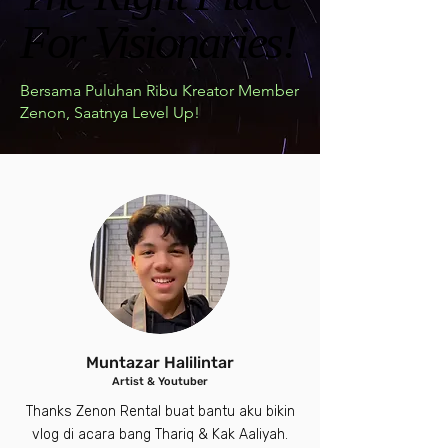
For Visionaries!
For Visionaries!
Bersama Puluhan Ribu Kreator Member
Zenon,
Saatnya Level Up!
Muntazar Halilintar
Artist & Youtuber
Thanks Zenon Rental buat bantu aku bikin
vlog di acara bang Thariq & Kak Aaliyah.