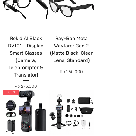
Rokid AI Black
Ray-Ban Meta
RV101 – Display
Wayfarer Gen 2
Smart Glasses
(Matte Black, Clear
(Camera,
Lens, Standard)
Teleprompter &
Price
Rp 250.000
Translator)
Price
Rp 275.000
SOON