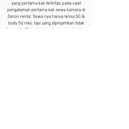
yang pertama kali terlintas pada saat
pengalaman pertama kali sewa kamera di
Zenon rental. Sewa nya hanya lensa 50 &
body 5d mkii, tapi yang dipinjamkan tidak
hanya itu. Disiapkan lengkap mulai dari tas
kamera, charger, batre extra termasuk
memory card dan back up nya. Amat
sangat excellent. It's been an awesome
experience untuk rental di Zenon, they
have all that we need and more!