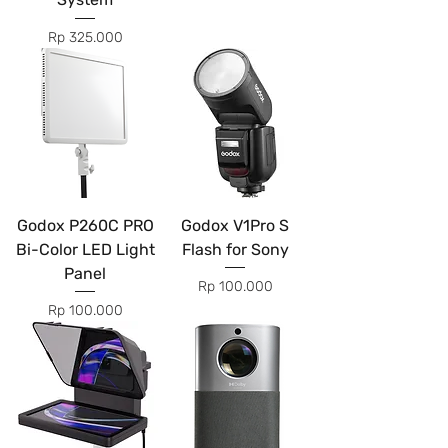
Price
Rp 325.000
Godox P260C PRO
Godox V1Pro S
Bi-Color LED Light
Flash for Sony
Panel
Price
Rp 100.000
Price
Rp 100.000