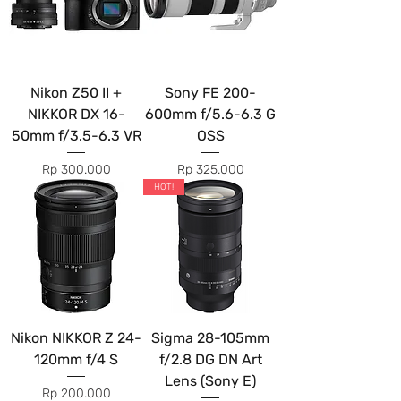
Nikon Z50 II +
Sony FE 200-
NIKKOR DX 16-
600mm f/5.6-6.3 G
50mm f/3.5-6.3 VR
OSS
Price
Price
Rp 300.000
Rp 325.000
HOT!
Nikon NIKKOR Z 24-
Sigma 28-105mm
120mm f/4 S
f/2.8 DG DN Art
Lens (Sony E)
Price
Rp 200.000