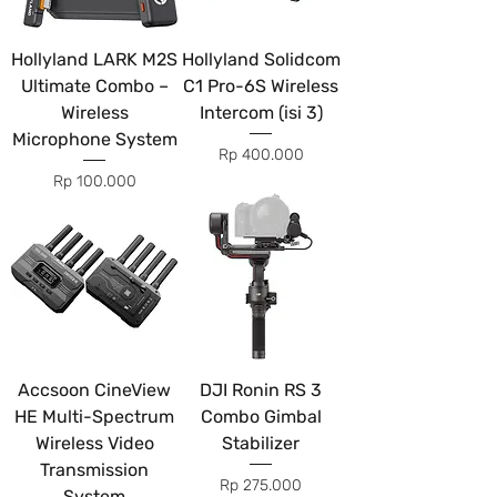
Hollyland LARK M2S
Hollyland Solidcom
Ultimate Combo –
C1 Pro-6S Wireless
Wireless
Intercom (isi 3)
Microphone System
Price
Rp 400.000
Price
Rp 100.000
Accsoon CineView
DJI Ronin RS 3
HE Multi-Spectrum
Combo Gimbal
Wireless Video
Stabilizer
Transmission
Price
Rp 275.000
System