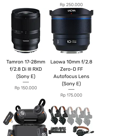
Price
Rp 250.000
Tamron 17-28mm
Laowa 10mm f/2.8
f/2.8 Di III RXD
Zero-D FF
(Sony E)
Autofocus Lens
(Sony E)
Price
Rp 150.000
Price
Rp 175.000