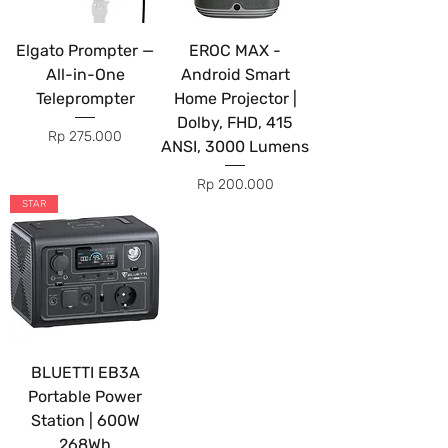
Elgato Prompter —
EROC MAX -
All-in-One
Android Smart
Teleprompter
Home Projector |
Dolby, FHD, 415
Price
Rp 275.000
ANSI, 3000 Lumens
Price
Rp 200.000
STAR
BLUETTI EB3A
Portable Power
Station | 600W
268Wh