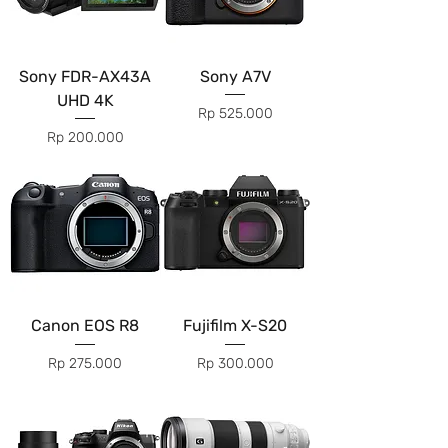
Sony FDR-AX43A
Sony A7V
UHD 4K
Price
Rp 525.000
Price
Rp 200.000
Canon EOS R8
Fujifilm X-S20
Price
Price
Rp 275.000
Rp 300.000