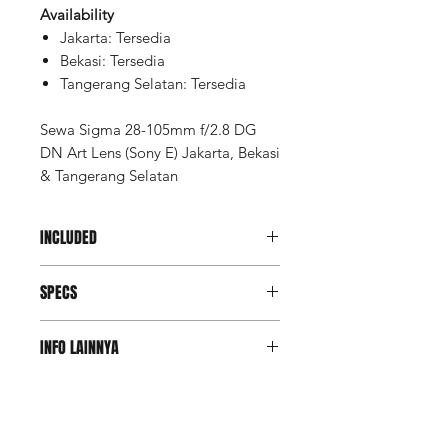
Availability
Jakarta: Tersedia
Bekasi: Tersedia
Tangerang Selatan: Tersedia
Sewa Sigma 28-105mm f/2.8 DG
DN Art Lens (Sony E) Jakarta, Bekasi
& Tangerang Selatan
INCLUDED
Unit
SPECS
UV Filter
Hood (*by request only)
Bag
Focal Length
28 to
INFO LAINNYA
105mm
Deposit Member Lite
Maximum
f/2.8
(Refundable): Rp 17.577.500
Aperture
Deposit adalah salah satu opsi