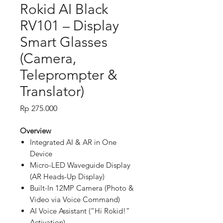
Rokid AI Black
RV101 – Display
Smart Glasses
(Camera,
Teleprompter &
Translator)
Price
Rp 275.000
Overview
Integrated AI & AR in One
Device
Micro-LED Waveguide Display
(AR Heads-Up Display)
Built-In 12MP Camera (Photo &
Video via Voice Command)
AI Voice Assistant (“Hi Rokid!”
Activation)