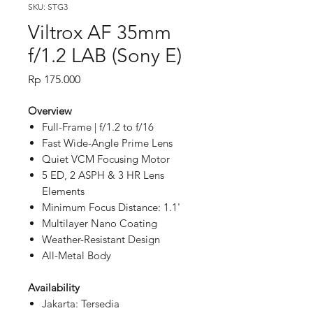
SKU: STG3
Viltrox AF 35mm
f/1.2 LAB (Sony E)
Price
Rp 175.000
Overview
Full-Frame | f/1.2 to f/16
Fast Wide-Angle Prime Lens
Quiet VCM Focusing Motor
5 ED, 2 ASPH & 3 HR Lens
Elements
Minimum Focus Distance: 1.1'
Multilayer Nano Coating
Weather-Resistant Design
All-Metal Body
Availability
Jakarta: Tersedia