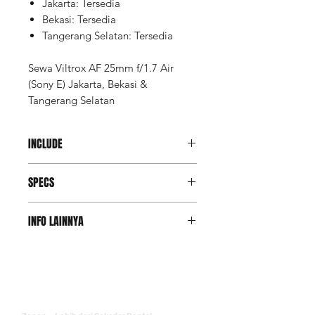
Jakarta: Tersedia
Bekasi: Tersedia
Tangerang Selatan: Tersedia
Sewa Viltrox AF 25mm f/1.7 Air
(Sony E) Jakarta, Bekasi &
Tangerang Selatan
INCLUDE
Lens Unit
SPECS
UV Filter
Hood (by request)
Bag
Focal Length
25mm (35mm
INFO LAINNYA
Equivalent:
38mm)
Deposit Member Lite
(Refundable): Rp 2.250.000
Aperture
Maximum: f/1.7
Deposit adalah salah satu opsi
Minimum: f/16
jaminan untuk member Lite
(refund setelah sewa selesai).