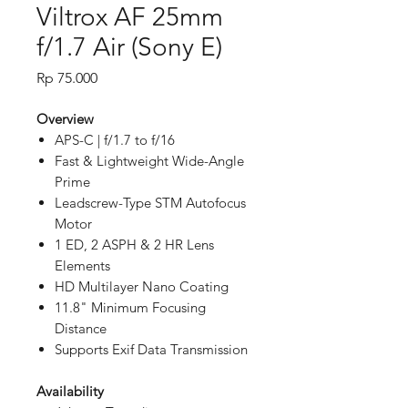
Viltrox AF 25mm
f/1.7 Air (Sony E)
Price
Rp 75.000
Overview
APS-C | f/1.7 to f/16
Fast & Lightweight Wide-Angle
Prime
Leadscrew-Type STM Autofocus
Motor
1 ED, 2 ASPH & 2 HR Lens
Elements
HD Multilayer Nano Coating
11.8" Minimum Focusing
Distance
Supports Exif Data Transmission
Availability