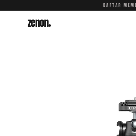
DAFTAR MEMB
zenon
.