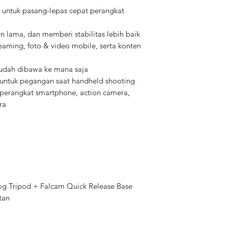
e untuk pasang-lepas cepat perangkat
Mounting Screw
an lama, dan memberi stabilitas lebih baik
Ukuran
reaming, foto & video mobile, serta konten
Berat
mudah dibawa ke mana saja
 untuk pegangan saat handheld shooting
perangkat smartphone, action camera,
Kegunaan
ra
Warna
og Tripod + Falcam Quick Release Base
tan