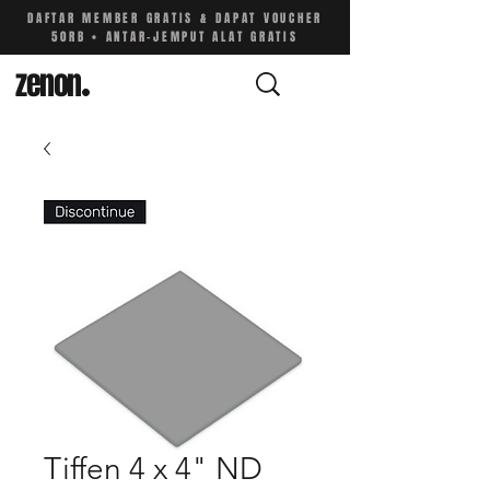
DAFTAR MEMBER GRATIS & DAPAT VOUCHER
50RB • ANTAR-JEMPUT ALAT GRATIS
zenon
.
Tiffen 4 x 4" ND