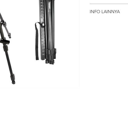
Frame Stand Unit
INFO LAINNYA
Bag
Deposit Member Li
Deposit adalah
member Lite (r
Tersedia juga o
Sementara itu
jaminan sama s
Berat volume prod
Berat produk d
layanan antar j