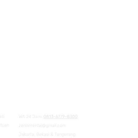
asi
WA 24 Jam:
0813-6779-8300
ntuan
zenonrental@gmail.com
Jakarta, Bekasi & Tangerang