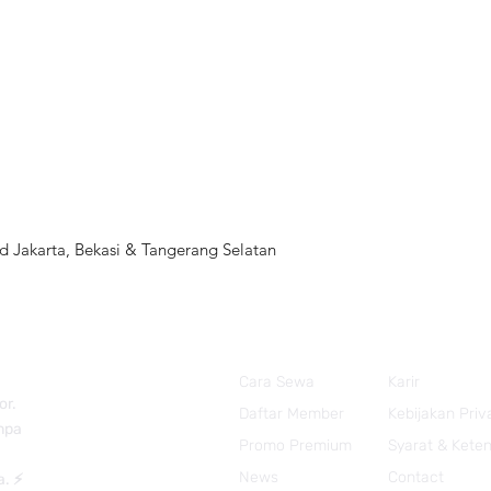
 Jakarta, Bekasi & Tangerang Selatan
Cara Sewa
Karir
or.
Daftar Member
Kebijakan Priv
anpa
Promo Premium
Syarat & Kete
News
Contact
a. ⚡