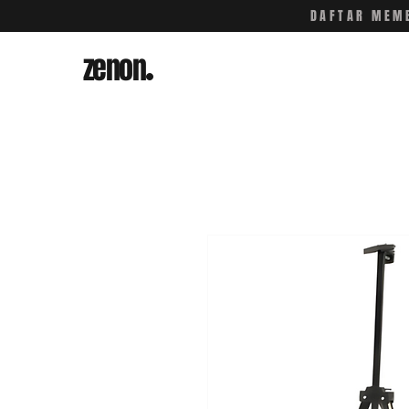
DAFTAR MEMB
zenon
.