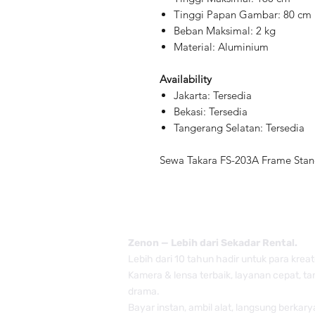
Tinggi Papan Gambar: 80 cm
Beban Maksimal: 2 kg
Material: Aluminium
Availability
Jakarta: Tersedia
Bekasi: Tersedia
Tangerang Selatan: Tersedia
Sewa Takara FS-203A Frame Stand
Zenon — Lebih dari Sekadar Rental.
Lebih dari 10 tahun hadir untuk para kreat
Kamera & lensa terbaik, layanan cepat, t
drama.
Bayar instan, ambil alat, langsung berkary