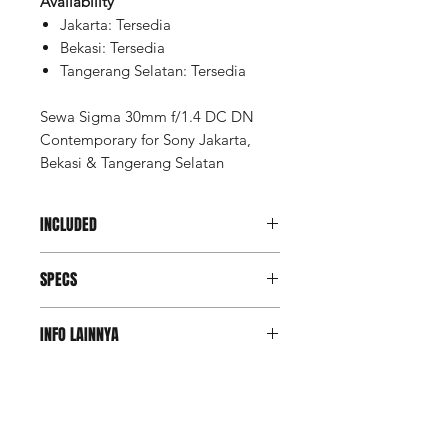
Availability
Jakarta: Tersedia
Bekasi: Tersedia
Tangerang Selatan: Tersedia
Sewa Sigma 30mm f/1.4 DC DN
Contemporary for Sony Jakarta,
Bekasi & Tangerang Selatan
INCLUDED
Unit
SPECS
UV Filter
Hood (*by request only)
Bag
Focal Length
30mm (35mm
INFO LAINNYA
Equivalent Focal
Length: 45mm)
Deposit Member Lite
(Refundable): Rp 2.924.000
Maximum
f/1.4
Deposit adalah salah satu opsi
Aperture
jaminan untuk member Lite