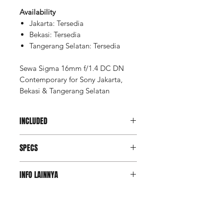
Availability
Jakarta: Tersedia
Bekasi: Tersedia
Tangerang Selatan: Tersedia
Sewa Sigma 16mm f/1.4 DC DN
Contemporary for Sony Jakarta,
Bekasi & Tangerang Selatan
INCLUDED
Unit
SPECS
UV Filter
Hood (*by request only)
Bag
Focal Length
16mm (35mm
INFO LAINNYA
Equivalent Focal
Length: 24mm)
Deposit Member Lite
(Refundable): Rp 3.540.000
Maximum
f/1.4
Deposit adalah salah satu opsi