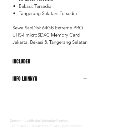
Bekasi: Tersedia
Tangerang Selatan: Tersedia
Sewa SanDisk 64GB Extreme PRO
UHS-I microSDXC Memory Card
Jakarta, Bekasi & Tangerang Selatan
INCLUDED
Unit
INFO LAINNYA
Memory Adapter MicroSD to SD
Case Memory
Deposit Member Lite
(Refundable): Rp 170.000
Deposit adalah salah satu opsi
jaminan untuk member Lite
(refund setelah sewa selesai).
Zenon — Lebih dari Sekadar Rental.
Tersedia juga opsi jasa
Lebih dari 10 tahun hadir untuk para kreator.
pengawalan alat.
Sementara
Kamera & lensa terbaik, layanan cepat, tanpa
itu, member Pro tidak
drama.