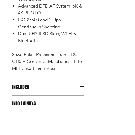
Advanced DFD AF System; 6K &
4K PHOTO
ISO 25600 and 12 fps
Continuous Shooting
Dual UHS-II SD Slots; Wi-Fi &
Bluetooth
Sewa Paket Panasonic Lumix DC-
GH5 + Converter Metabones EF to
MFT Jakarta & Bekasi
INCLUDED
Converter Metabones EF to MFT
INFO LAINNYA
Speed Booster Ultra 0.71x
(1 pcs)
Panasonic Lumix DC-GH5 (1 pcs)
Deposit Member Lite: Rp
14.300.000
Nilai jaminan untuk member
Lite. Sementara itu, member