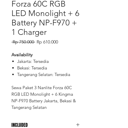
Forza 60C RGB
LED Monolight + 6
Battery NP-F970 +
1 Charger
Regular
Sale
 Rp 750.000 
Rp 610.000
Price
Price
Availability
Jakarta: Tersedia
Bekasi: Tersedia
Tangerang Selatan: Tersedia
Sewa Paket 3 Nanlite Forza 60C
RGB LED Monolight + 6 Kingma
NP-F970 Battery Jakarta, Bekasi &
Tangerang Selatan
INCLUDED