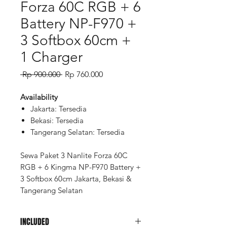
Forza 60C RGB + 6
Battery NP-F970 +
3 Softbox 60cm +
1 Charger
Regular
Sale
 Rp 900.000 
Rp 760.000
Price
Price
Availability
Jakarta: Tersedia
Bekasi: Tersedia
Tangerang Selatan: Tersedia
Sewa Paket 3 Nanlite Forza 60C
RGB + 6 Kingma NP-F970 Battery +
3 Softbox 60cm Jakarta, Bekasi &
Tangerang Selatan
INCLUDED