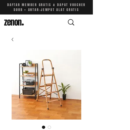
DAFTAR MEMBER GRATIS & DAPAT VOUCHER
50RB • ANTAR-JEMPUT ALAT GRATIS
zenon
.