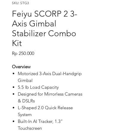
SKU: STG3
Feiyu SCORP 2 3-
Axis Gimbal
Stabilizer Combo
Kit
Price
Rp 250.000
Overview
Motorized 3-Axis Dual-Handgrip
Gimbal
5.5 lb Load Capacity
Designed for Mirrorless Cameras
& DSLRs
L-Shaped 2.0 Quick Release
System
Built-In AI Tracker, 1.3"
Touchscreen