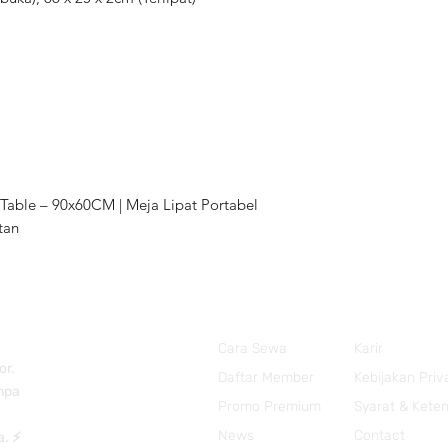
Table – 90x60CM | Meja Lipat Portabel
tan
Cara Sewa
Karir
or.
Daftar Member
Kebijakan Priv
anpa
Promo Premium
Syarat & Kete
News
Contact
a. ⚡