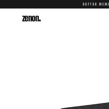
DAFTAR MEMB
zenon
.