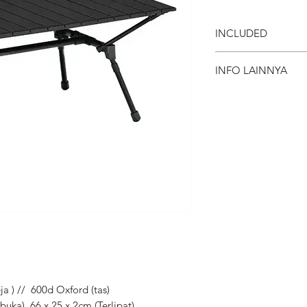
INCLUDED
Meja Lipat Unit
INFO LAINNYA
Deposit Member Li
Deposit adalah
member Lite (r
Tersedia juga o
Sementara itu
jaminan sama s
Berat volume prod
Berat produk d
layanan antar j
ja ) // 600d Oxford (tas)
buka), 66 x 25 x 2cm (Terlipat)