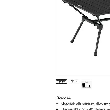
Overview
Material: alluminium alloy (me
Ukruan: 90 x 60 x 40-55cm (Ter