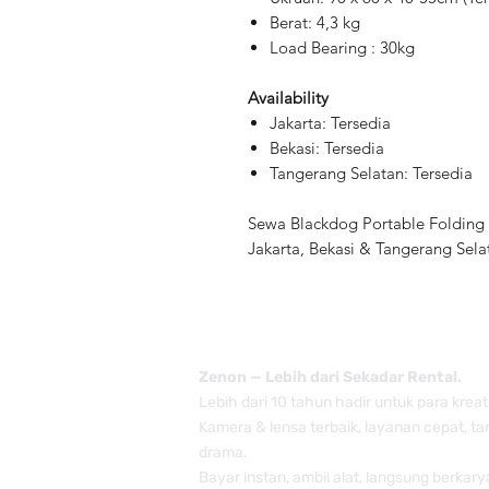
Berat: 4,3 kg
Load Bearing : 30kg
Availability
Jakarta: Tersedia
Bekasi: Tersedia
Tangerang Selatan: Tersedia
Sewa Blackdog Portable Folding 
Jakarta, Bekasi & Tangerang Sela
Zenon — Lebih dari Sekadar Rental.
Lebih dari 10 tahun hadir untuk para kreat
Kamera & lensa terbaik, layanan cepat, t
drama.
Bayar instan, ambil alat, langsung berkary