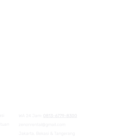
asi
WA 24 Jam:
0813-6779-8300
ntuan
zenonrental@gmail.com
Jakarta, Bekasi & Tangerang