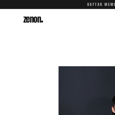
DAFTAR MEMB
zenon
.