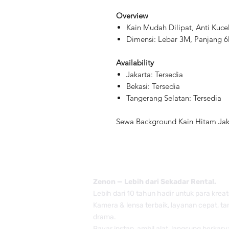
Overview
Kain Mudah Dilipat, Anti Kuc
Dimensi: Lebar 3M, Panjang 
Availability
Jakarta: Tersedia
Bekasi: Tersedia
Tangerang Selatan: Tersedia
Sewa Background Kain Hitam Jaka
Zenon — Lebih dari Sekadar Rental.
Lebih dari 10 tahun hadir untuk para kreat
Kamera & lensa terbaik, layanan cepat, t
drama.
Bayar instan, ambil alat, langsung berkary