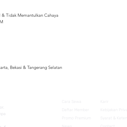
el & Tidak Memantulkan Cahaya
6M
rta, Bekasi & Tangerang Selatan
Cara Sewa
Karir
or.
Daftar Member
Kebijakan Priv
anpa
Promo Premium
Syarat & Kete
News
Contact
a. ⚡