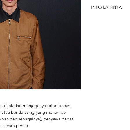
Background Kain 
INFO LAINNYA
Deposit Member Li
Deposit adalah
member Lite (r
Tersedia juga o
Sementara itu
jaminan sama s
Berat produk: 3 k
Berat produk d
layanan antar j
bijak dan menjaganya tetap bersih.
n atau benda asing yang menempel
lakban dan sebagainya), penyewa dapat
n secara penuh.