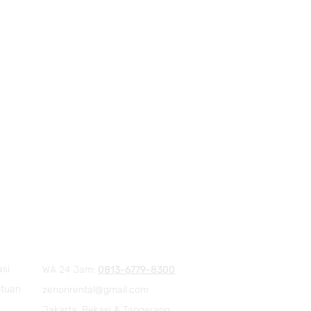
asi
WA 24 Jam:
0813-6779-8300
ntuan
zenonrental@gmail.com
Jakarta, Bekasi & Tangerang