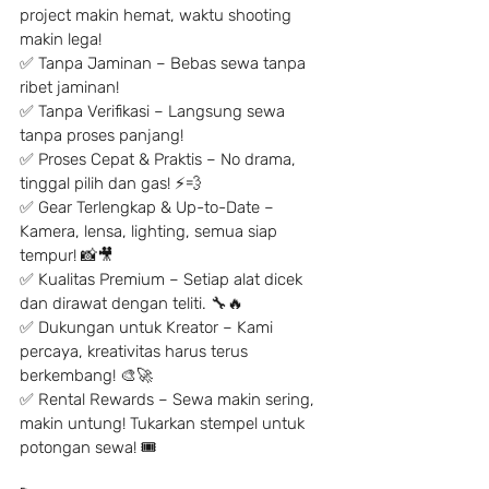
project makin hemat, waktu shooting 
makin lega!
✅ Tanpa Jaminan – Bebas sewa tanpa 
ribet jaminan!
✅ Tanpa Verifikasi – Langsung sewa 
tanpa proses panjang!
✅ Proses Cepat & Praktis – No drama, 
tinggal pilih dan gas! ⚡️💨
✅ Gear Terlengkap & Up-to-Date – 
Kamera, lensa, lighting, semua siap 
tempur! 📸🎥
✅ Kualitas Premium – Setiap alat dicek 
dan dirawat dengan teliti. 🔧🔥
✅ Dukungan untuk Kreator – Kami 
percaya, kreativitas harus terus 
berkembang! 🎨🚀
✅ Rental Rewards – Sewa makin sering, 
makin untung! Tukarkan stempel untuk 
potongan sewa! 🎟