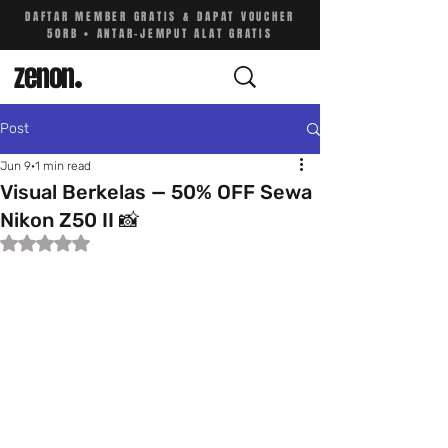
DAFTAR MEMBER GRATIS & DAPAT VOUCHER
50RB • ANTAR-JEMPUT ALAT GRATIS
zenon
.
Post
Jun 9
1 min read
Visual Berkelas — 50% OFF Sewa
Nikon Z50 II 📸
Rated NaN out of 5 stars.