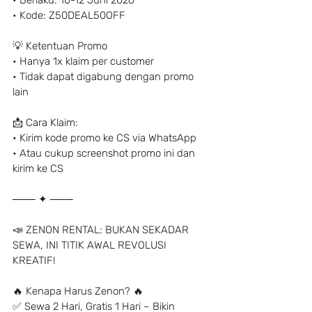
• Berlaku: 10-12 Juni 2026
• Kode: Z50DEAL50OFF
💡 Ketentuan Promo
• Hanya 1x klaim per customer
• Tidak dapat digabung dengan promo 
lain
📩 Cara Klaim:
• Kirim kode promo ke CS via WhatsApp
• Atau cukup screenshot promo ini dan 
kirim ke CS
─── ✦ ───
📣 ZENON RENTAL: BUKAN SEKADAR 
SEWA, INI TITIK AWAL REVOLUSI 
KREATIF!
🔥 Kenapa Harus Zenon? 🔥
✅ Sewa 2 Hari, Gratis 1 Hari – Bikin 