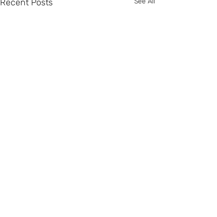
Recent Posts
See All
Comments
0.0 / 5 (0)