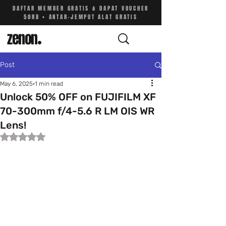
DAFTAR MEMBER GRATIS & DAPAT VOUCHER
50RB • ANTAR-JEMPUT ALAT GRATIS
zenon
.
Post
May 6, 2025
1 min read
Unlock 50% OFF on FUJIFILM XF
70-300mm f/4-5.6 R LM OIS WR
Lens!
Rated NaN out of 5 stars.