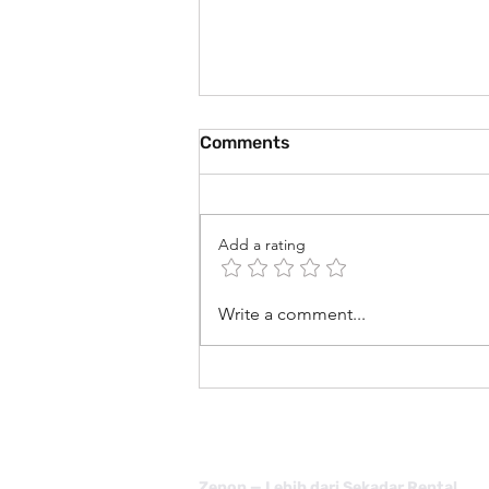
Comments
Add a rating
Ketika Cahaya Menjadi
Write a comment...
Karya 🌟
Zenon — Lebih dari Sekadar Rental.