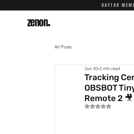
DAFTAR MEMB
zenon
.
All Posts
Jun 30
2 min read
Tracking Ce
OBSBOT Tiny
Remote 2 🎥
Rated NaN out of 5