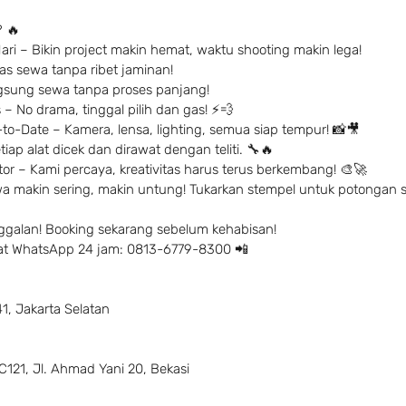
 🔥
Hari – Bikin project makin hemat, waktu shooting makin lega!
s sewa tanpa ribet jaminan!
ngsung sewa tanpa proses panjang!
– No drama, tinggal pilih dan gas! ⚡️💨
to-Date – Kamera, lensa, lighting, semua siap tempur! 📸🎥
iap alat dicek dan dirawat dengan teliti. 🔧🔥
r – Kami percaya, kreativitas harus terus berkembang! 🎨🚀
a makin sering, makin untung! Tukarkan stempel untuk potongan 
ggalan! Booking sekarang sebelum kehabisan!
 chat WhatsApp 24 jam: 0813-6779-8300 📲
41, Jakarta Selatan
C121, Jl. Ahmad Yani 20, Bekasi