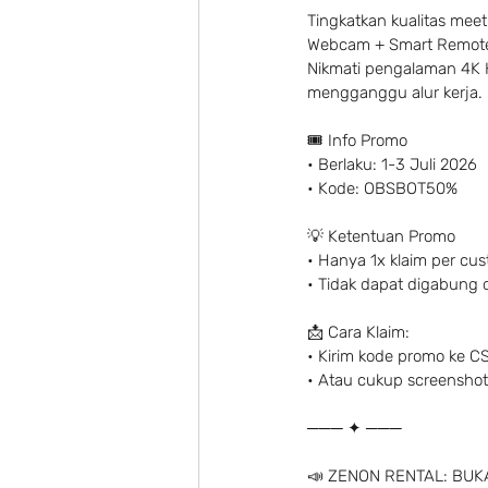
Tingkatkan kualitas me
Webcam + Smart Remote
Nikmati pengalaman 4K 
mengganggu alur kerja.
🎟 Info Promo
• Berlaku: 1-3 Juli 2026
• Kode: OBSBOT50%
💡 Ketentuan Promo
• Hanya 1x klaim per cu
• Tidak dapat digabung 
📩 Cara Klaim:
• Kirim kode promo ke C
• Atau cukup screenshot
─── ✦ ───
📣 ZENON RENTAL: BUKA