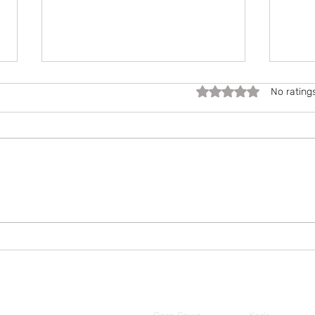
Rated 0 out of 5 stars.
No rating
Expe
🎉 Promo Kemerdekaan
2026