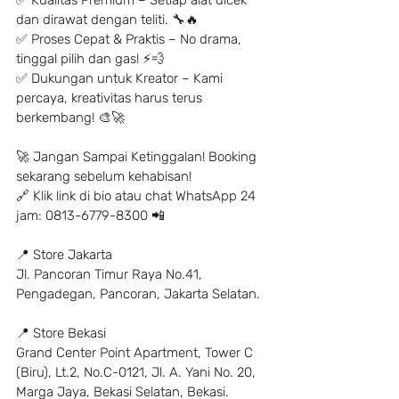
✅ Kualitas Premium – Setiap alat dicek 
dan dirawat dengan teliti. 🔧🔥
✅ Proses Cepat & Praktis – No drama, 
tinggal pilih dan gas! ⚡️💨
✅ Dukungan untuk Kreator – Kami 
percaya, kreativitas harus terus 
berkembang! 🎨🚀
🚀 Jangan Sampai Ketinggalan! Booking 
sekarang sebelum kehabisan!
🔗 Klik link di bio atau chat WhatsApp 24 
jam: 0813-6779-8300 📲
📍 Store Jakarta
Jl. Pancoran Timur Raya No.41, 
Pengadegan, Pancoran, Jakarta Selatan.
📍 Store Bekasi
Grand Center Point Apartment, Tower C 
(Biru), Lt.2, No.C-0121, Jl. A. Yani No. 20, 
Marga Jaya, Bekasi Selatan, Bekasi.