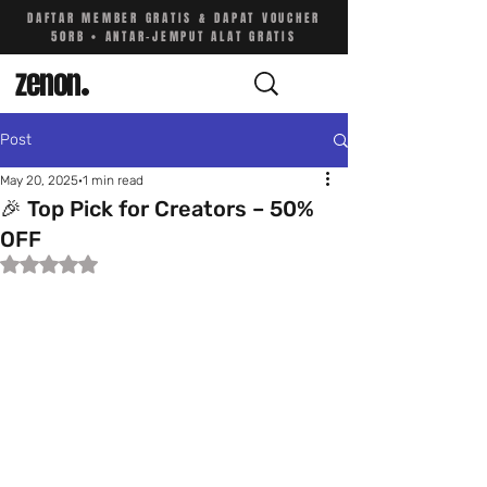
DAFTAR MEMBER GRATIS & DAPAT VOUCHER
50RB • ANTAR-JEMPUT ALAT GRATIS
zenon
.
Post
May 20, 2025
1 min read
🎉 Top Pick for Creators – 50%
OFF
Rated NaN out of 5 stars.