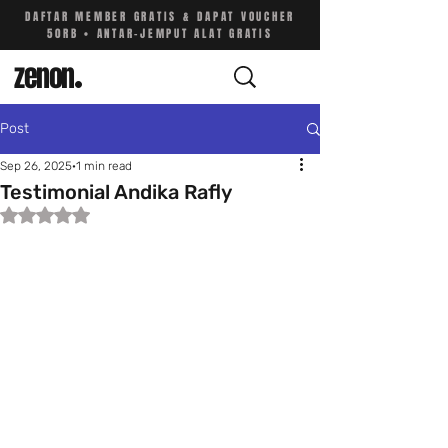
DAFTAR MEMBER GRATIS & DAPAT VOUCHER
50RB • ANTAR-JEMPUT ALAT GRATIS
zenon
.
Post
Sep 26, 2025
1 min read
Testimonial Andika Rafly
Rated NaN out of 5 stars.