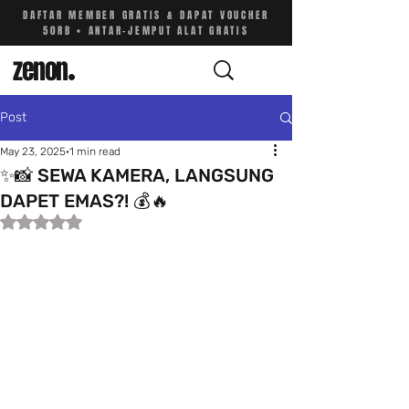
DAFTAR MEMBER GRATIS & DAPAT VOUCHER
50RB • ANTAR-JEMPUT ALAT GRATIS
zenon
.
Post
May 23, 2025
1 min read
✨📸 SEWA KAMERA, LANGSUNG
DAPET EMAS?! 💰🔥
Rated NaN out of 5 stars.