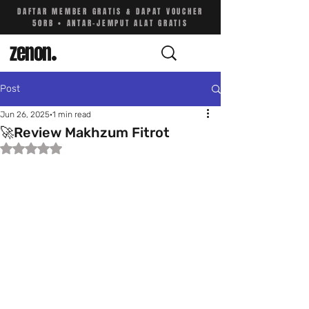
DAFTAR MEMBER GRATIS & DAPAT VOUCHER
50RB • ANTAR-JEMPUT ALAT GRATIS
zenon
.
Post
Jun 26, 2025
1 min read
🚀Review Makhzum Fitrot
Rated NaN out of 5 stars.