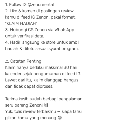
1. Follow IG @zenonrental
2. Like & komen di postingan review 
kamu di feed IG Zenon, pakai format: 
“KLAIM HADIAH”
3. Hubungi CS Zenon via WhatsApp 
untuk verifikasi data.
4. Hadir langsung ke store untuk ambil 
hadiah & difoto sesuai syarat program.
⚠️ Catatan Penting:
Klaim hanya berlaku maksimal 30 hari 
kalender sejak pengumuman di feed IG.
Lewat dari itu, klaim dianggap hangus 
dan tidak dapat diproses.
Terima kasih sudah berbagi pengalaman 
seru bareng Zenon! 🙌
Yuk, tulis review terbaikmu — siapa tahu 
giliran kamu yang menang 😎