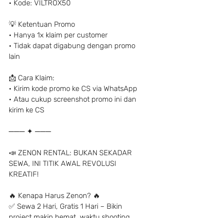
• Kode: VILTROX50
💡 Ketentuan Promo
• Hanya 1x klaim per customer
• Tidak dapat digabung dengan promo 
lain
📩 Cara Klaim:
• Kirim kode promo ke CS via WhatsApp
• Atau cukup screenshot promo ini dan 
kirim ke CS
─── ✦ ───
📣 ZENON RENTAL: BUKAN SEKADAR 
SEWA, INI TITIK AWAL REVOLUSI 
KREATIF!
🔥 Kenapa Harus Zenon? 🔥
✅ Sewa 2 Hari, Gratis 1 Hari – Bikin 
project makin hemat, waktu shooting 