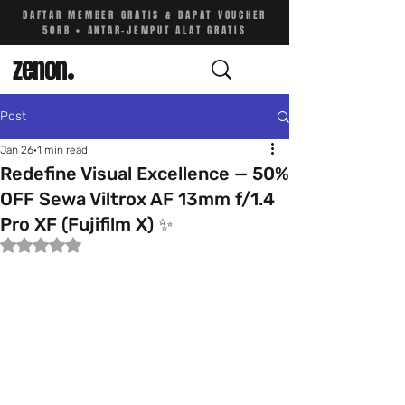
DAFTAR MEMBER GRATIS & DAPAT VOUCHER
50RB • ANTAR-JEMPUT ALAT GRATIS
zenon
.
Post
Jan 26
1 min read
Redefine Visual Excellence — 50%
OFF Sewa Viltrox AF 13mm f/1.4
Pro XF (Fujifilm X) ✨
Rated NaN out of 5 stars.