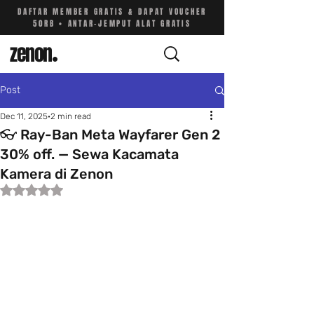
DAFTAR MEMBER GRATIS & DAPAT VOUCHER
50RB • ANTAR-JEMPUT ALAT GRATIS
zenon
.
Post
Dec 11, 2025
2 min read
👓 Ray-Ban Meta Wayfarer Gen 2
30% off. — Sewa Kacamata
Kamera di Zenon
Rated NaN out of 5 stars.