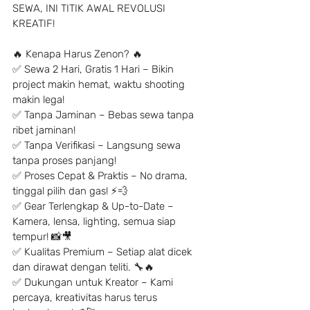
SEWA, INI TITIK AWAL REVOLUSI 
KREATIF!
🔥 Kenapa Harus Zenon? 🔥
✅ Sewa 2 Hari, Gratis 1 Hari – Bikin 
project makin hemat, waktu shooting 
makin lega!
✅ Tanpa Jaminan – Bebas sewa tanpa 
ribet jaminan!
✅ Tanpa Verifikasi – Langsung sewa 
tanpa proses panjang!
✅ Proses Cepat & Praktis – No drama, 
tinggal pilih dan gas! ⚡️💨
✅ Gear Terlengkap & Up-to-Date – 
Kamera, lensa, lighting, semua siap 
tempur! 📸🎥
✅ Kualitas Premium – Setiap alat dicek 
dan dirawat dengan teliti. 🔧🔥
✅ Dukungan untuk Kreator – Kami 
percaya, kreativitas harus terus 