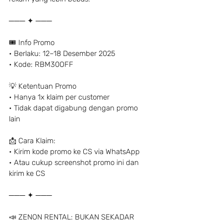
─── ✦ ───
🎟️ Info Promo
• Berlaku: 12–18 Desember 2025
• Kode: RBM30OFF
💡 Ketentuan Promo
• Hanya 1x klaim per customer
• Tidak dapat digabung dengan promo 
lain
📩 Cara Klaim:
• Kirim kode promo ke CS via WhatsApp
• Atau cukup screenshot promo ini dan 
kirim ke CS
─── ✦ ───
📣 ZENON RENTAL: BUKAN SEKADAR 