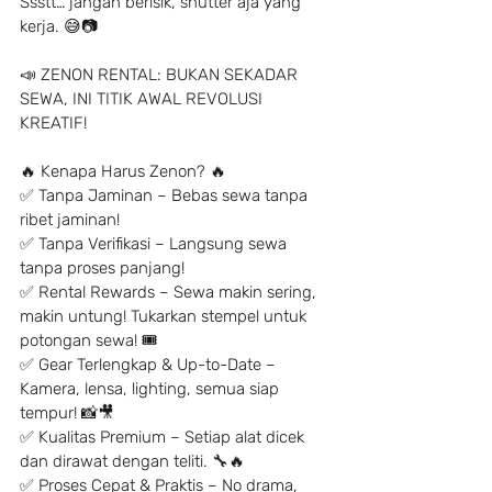
Ssstt… jangan berisik, shutter aja yang 
kerja. 😅📷
📣 ZENON RENTAL: BUKAN SEKADAR 
SEWA, INI TITIK AWAL REVOLUSI 
KREATIF!
🔥 Kenapa Harus Zenon? 🔥
✅ Tanpa Jaminan – Bebas sewa tanpa 
ribet jaminan!
✅ Tanpa Verifikasi – Langsung sewa 
tanpa proses panjang!
✅ Rental Rewards – Sewa makin sering, 
makin untung! Tukarkan stempel untuk 
potongan sewa! 🎟
✅ Gear Terlengkap & Up-to-Date – 
Kamera, lensa, lighting, semua siap 
tempur! 📸🎥
✅ Kualitas Premium – Setiap alat dicek 
dan dirawat dengan teliti. 🔧🔥
✅ Proses Cepat & Praktis – No drama, 