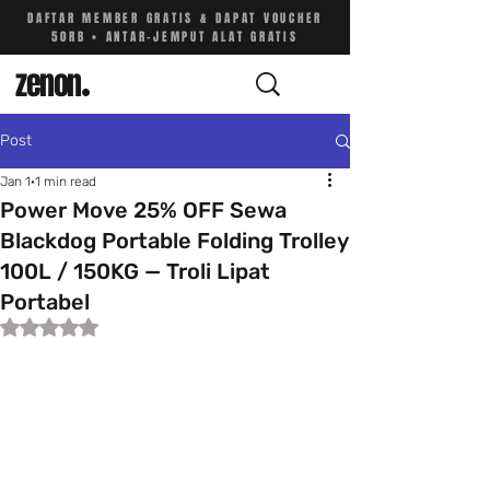
DAFTAR MEMBER GRATIS & DAPAT VOUCHER
50RB • ANTAR-JEMPUT ALAT GRATIS
zenon
.
Post
Jan 1
1 min read
Power Move 25% OFF Sewa
Blackdog Portable Folding Trolley
100L / 150KG — Troli Lipat
Portabel
Rated NaN out of 5 stars.