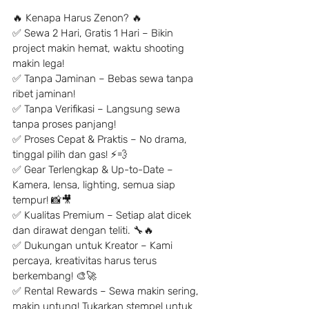
🔥 Kenapa Harus Zenon? 🔥
✅ Sewa 2 Hari, Gratis 1 Hari – Bikin 
project makin hemat, waktu shooting 
makin lega!
✅ Tanpa Jaminan – Bebas sewa tanpa 
ribet jaminan!
✅ Tanpa Verifikasi – Langsung sewa 
tanpa proses panjang!
✅ Proses Cepat & Praktis – No drama, 
tinggal pilih dan gas! ⚡️💨
✅ Gear Terlengkap & Up-to-Date – 
Kamera, lensa, lighting, semua siap 
tempur! 📸🎥
✅ Kualitas Premium – Setiap alat dicek 
dan dirawat dengan teliti. 🔧🔥
✅ Dukungan untuk Kreator – Kami 
percaya, kreativitas harus terus 
berkembang! 🎨🚀
✅ Rental Rewards – Sewa makin sering, 
makin untung! Tukarkan stempel untuk 