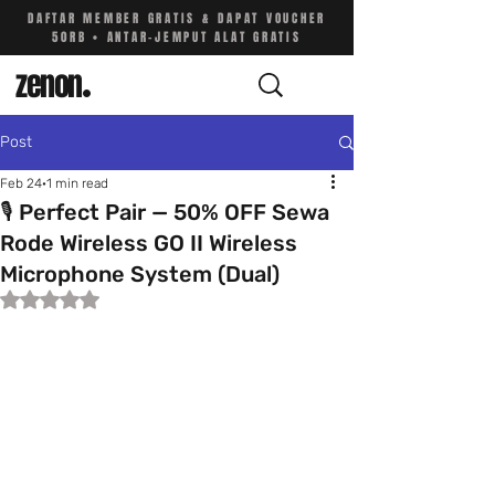
DAFTAR MEMBER GRATIS & DAPAT VOUCHER
50RB • ANTAR-JEMPUT ALAT GRATIS
zenon
.
Post
Feb 24
1 min read
🎙️ Perfect Pair — 50% OFF Sewa
Rode Wireless GO II Wireless
Microphone System (Dual)
Rated NaN out of 5 stars.