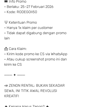
🎟️ Info Promo
• Berlaku: 25–27 Februari 2026
• Kode: RODEGOII50
💡 Ketentuan Promo
• Hanya 1x klaim per customer
• Tidak dapat digabung dengan promo 
lain
📩 Cara Klaim:
• Kirim kode promo ke CS via WhatsApp
• Atau cukup screenshot promo ini dan 
kirim ke CS
─── ✦ ───
📣 ZENON RENTAL: BUKAN SEKADAR 
SEWA, INI TITIK AWAL REVOLUSI 
KREATIF!
🔥 Kenapa Harus Zenon? 🔥