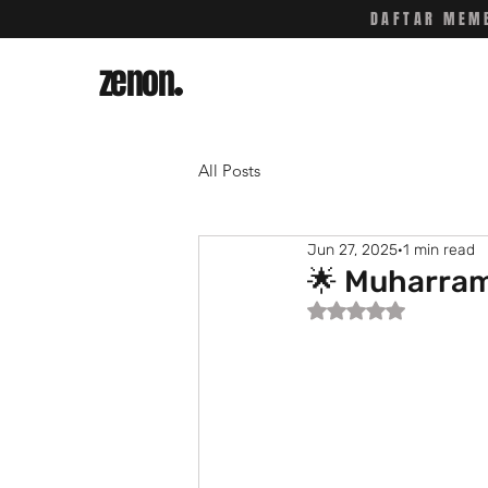
DAFTAR MEMB
zenon
.
All Posts
Jun 27, 2025
1 min read
🌟 Muharram
Rated NaN out of 5