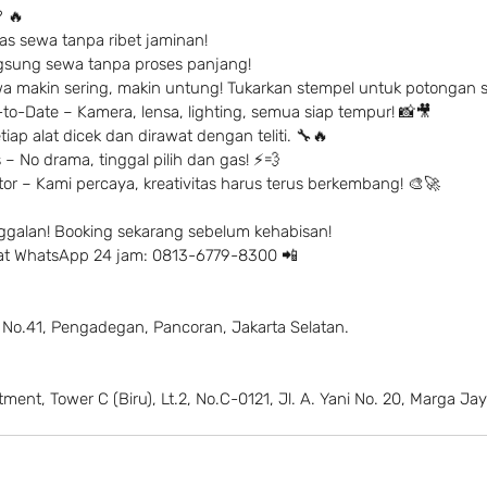
 🔥
s sewa tanpa ribet jaminan!
ngsung sewa tanpa proses panjang!
a makin sering, makin untung! Tukarkan stempel untuk potongan 
to-Date – Kamera, lensa, lighting, semua siap tempur! 📸🎥
iap alat dicek dan dirawat dengan teliti. 🔧🔥
– No drama, tinggal pilih dan gas! ⚡️💨
r – Kami percaya, kreativitas harus terus berkembang! 🎨🚀
ggalan! Booking sekarang sebelum kehabisan!
 chat WhatsApp 24 jam: 0813-6779-8300 📲
 No.41, Pengadegan, Pancoran, Jakarta Selatan.
ent, Tower C (Biru), Lt.2, No.C-0121, Jl. A. Yani No. 20, Marga Jay