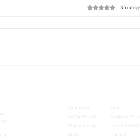
Rated 0 out of 5 stars.
No rating
Expe
🎉 Promo Kemerdekaan
2026
Cara Sewa
Karir
or.
Daftar Member
Kebijakan Priv
anpa
Promo Premium
Syarat & Kete
News
Contact
a. ⚡