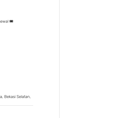
sewa! 🎟
a, Bekasi Selatan, 