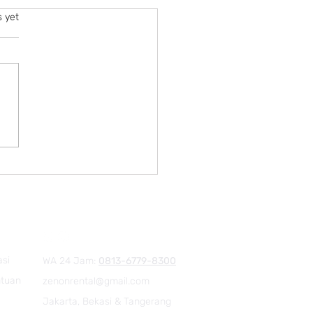
s yet
rience Matters
asi
WA 24 Jam:
0813-6779-8300
ntuan
zenonrental@gmail.com
Jakarta, Bekasi & Tangerang