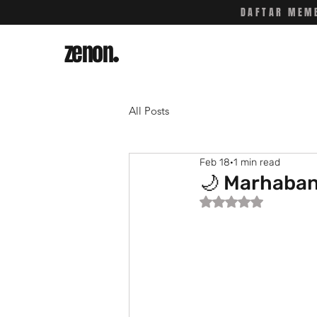
DAFTAR MEMB
zenon
.
All Posts
Feb 18
1 min read
🌙 Marhaba
Rated NaN out of 5