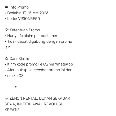
🎟 Info Promo
• Berlaku: 13-15 Mei 2026
• Kode: VISIONRF50
💡 Ketentuan Promo
• Hanya 1x klaim per customer
• Tidak dapat digabung dengan promo 
lain
📩 Cara Klaim:
• Kirim kode promo ke CS via WhatsApp
• Atau cukup screenshot promo ini dan 
kirim ke CS
─── ✦ ───
📣 ZENON RENTAL: BUKAN SEKADAR 
SEWA, INI TITIK AWAL REVOLUSI 
KREATIF!