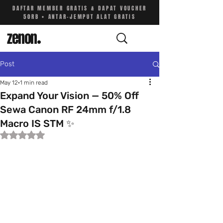
DAFTAR MEMBER GRATIS & DAPAT VOUCHER
50RB • ANTAR-JEMPUT ALAT GRATIS
zenon
.
Post
May 12
1 min read
Expand Your Vision — 50% Off
Sewa Canon RF 24mm f/1.8
Macro IS STM ✨
Rated NaN out of 5 stars.