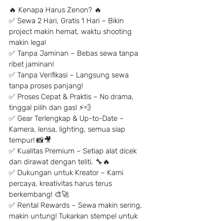
🔥 Kenapa Harus Zenon? 🔥
✅ Sewa 2 Hari, Gratis 1 Hari – Bikin 
project makin hemat, waktu shooting 
makin lega!
✅ Tanpa Jaminan – Bebas sewa tanpa 
ribet jaminan!
✅ Tanpa Verifikasi – Langsung sewa 
tanpa proses panjang!
✅ Proses Cepat & Praktis – No drama, 
tinggal pilih dan gas! ⚡️💨
✅ Gear Terlengkap & Up-to-Date – 
Kamera, lensa, lighting, semua siap 
tempur! 📸🎥
✅ Kualitas Premium – Setiap alat dicek 
dan dirawat dengan teliti. 🔧🔥
✅ Dukungan untuk Kreator – Kami 
percaya, kreativitas harus terus 
berkembang! 🎨🚀
✅ Rental Rewards – Sewa makin sering, 
makin untung! Tukarkan stempel untuk 