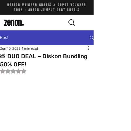
DAFTAR MEMBER GRATIS & DAPAT VOUCHER
50RB • ANTAR-JEMPUT ALAT GRATIS
zenon
.
Post
Jun 10, 2025
1 min read
📸 DUO DEAL – Diskon Bundling
50% OFF!
Rated NaN out of 5 stars.