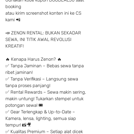
Gunakan kode kupon DUODEAL50 saat 
booking
atau kirim screenshot konten ini ke CS 
kami 📲
📣 ZENON RENTAL: BUKAN SEKADAR 
SEWA, INI TITIK AWAL REVOLUSI 
KREATIF!
🔥 Kenapa Harus Zenon? 🔥
✅ Tanpa Jaminan – Bebas sewa tanpa 
ribet jaminan!
✅ Tanpa Verifikasi – Langsung sewa 
tanpa proses panjang!
✅ Rental Rewards – Sewa makin sering, 
makin untung! Tukarkan stempel untuk 
potongan sewa! 🎟
✅ Gear Terlengkap & Up-to-Date – 
Kamera, lensa, lighting, semua siap 
tempur! 📸🎥
✅ Kualitas Premium – Setiap alat dicek 