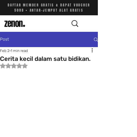
DAFTAR MEMBER GRATIS & DAPAT VOUCHER
50RB • ANTAR-JEMPUT ALAT GRATIS
zenon
.
Post
Feb 2
1 min read
Cerita kecil dalam satu bidikan.
Rated NaN out of 5 stars.