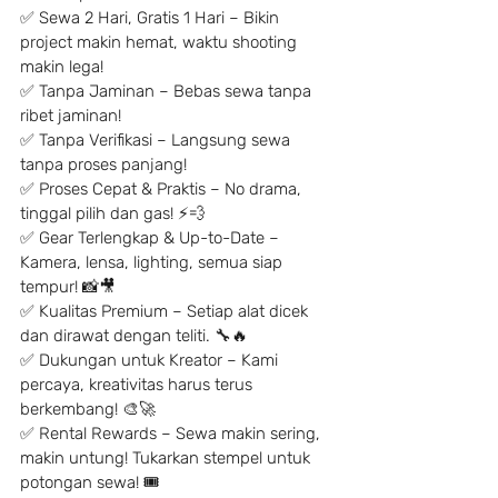
✅ Sewa 2 Hari, Gratis 1 Hari – Bikin 
project makin hemat, waktu shooting 
makin lega!
✅ Tanpa Jaminan – Bebas sewa tanpa 
ribet jaminan!
✅ Tanpa Verifikasi – Langsung sewa 
tanpa proses panjang!
✅ Proses Cepat & Praktis – No drama, 
tinggal pilih dan gas! ⚡️💨
✅ Gear Terlengkap & Up-to-Date – 
Kamera, lensa, lighting, semua siap 
tempur! 📸🎥
✅ Kualitas Premium – Setiap alat dicek 
dan dirawat dengan teliti. 🔧🔥
✅ Dukungan untuk Kreator – Kami 
percaya, kreativitas harus terus 
berkembang! 🎨🚀
✅ Rental Rewards – Sewa makin sering, 
makin untung! Tukarkan stempel untuk 
potongan sewa! 🎟