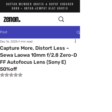
DAFTAR MEMBER GRATIS & DAPAT VOUCHER
50RB • ANTAR-JEMPUT ALAT GRATIS
zenon
.
Post
Dec 16, 2025
1 min read
Capture More, Distort Less –
Sewa Laowa 10mm f/2.8 Zero-D
FF Autofocus Lens (Sony E)
50%off
Rated NaN out of 5 stars.