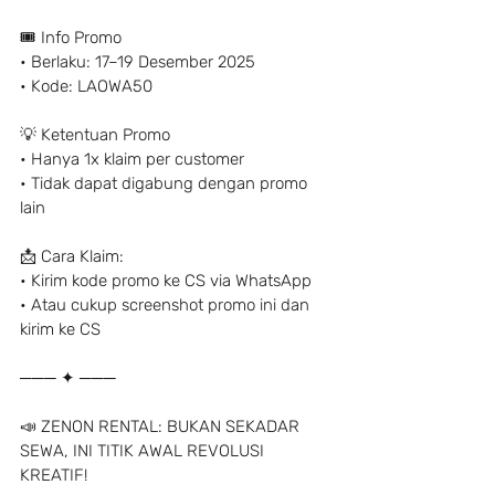
🎟️ Info Promo
• Berlaku: 17–19 Desember 2025
• Kode: LAOWA50
💡 Ketentuan Promo
• Hanya 1x klaim per customer
• Tidak dapat digabung dengan promo 
lain
📩 Cara Klaim:
• Kirim kode promo ke CS via WhatsApp
• Atau cukup screenshot promo ini dan 
kirim ke CS
─── ✦ ───
📣 ZENON RENTAL: BUKAN SEKADAR 
SEWA, INI TITIK AWAL REVOLUSI 
KREATIF!