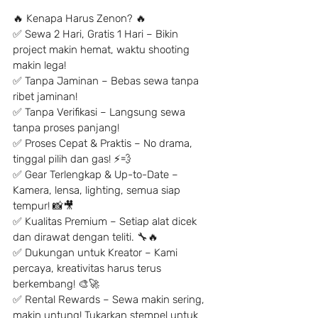
🔥 Kenapa Harus Zenon? 🔥
✅ Sewa 2 Hari, Gratis 1 Hari – Bikin 
project makin hemat, waktu shooting 
makin lega!
✅ Tanpa Jaminan – Bebas sewa tanpa 
ribet jaminan!
✅ Tanpa Verifikasi – Langsung sewa 
tanpa proses panjang!
✅ Proses Cepat & Praktis – No drama, 
tinggal pilih dan gas! ⚡️💨
✅ Gear Terlengkap & Up-to-Date – 
Kamera, lensa, lighting, semua siap 
tempur! 📸🎥
✅ Kualitas Premium – Setiap alat dicek 
dan dirawat dengan teliti. 🔧🔥
✅ Dukungan untuk Kreator – Kami 
percaya, kreativitas harus terus 
berkembang! 🎨🚀
✅ Rental Rewards – Sewa makin sering, 
makin untung! Tukarkan stempel untuk 