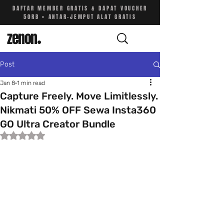
DAFTAR MEMBER GRATIS & DAPAT VOUCHER
50RB • ANTAR-JEMPUT ALAT GRATIS
zenon
.
Post
Jan 8
1 min read
Capture Freely. Move Limitlessly.
Nikmati 50% OFF Sewa Insta360
GO Ultra Creator Bundle
Rated NaN out of 5 stars.