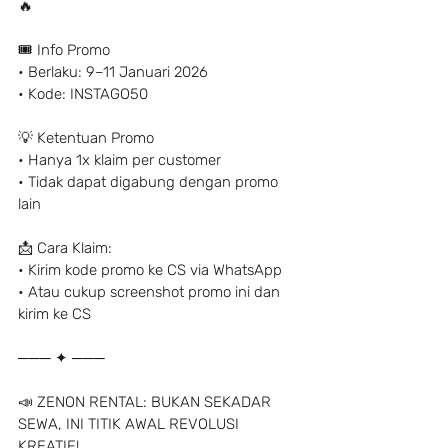
🔥
🎟️ Info Promo
• Berlaku: 9–11 Januari 2026
• Kode: INSTAGO50
💡 Ketentuan Promo
• Hanya 1x klaim per customer
• Tidak dapat digabung dengan promo 
lain
📩 Cara Klaim:
• Kirim kode promo ke CS via WhatsApp
• Atau cukup screenshot promo ini dan 
kirim ke CS
─── ✦ ───
📣 ZENON RENTAL: BUKAN SEKADAR 
SEWA, INI TITIK AWAL REVOLUSI 
KREATIF!