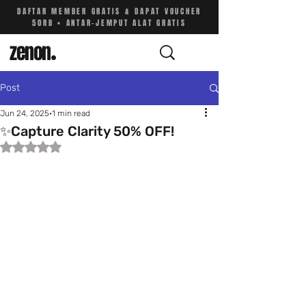
DAFTAR MEMBER GRATIS & DAPAT VOUCHER
50RB • ANTAR-JEMPUT ALAT GRATIS
zenon
.
Post
Jun 24, 2025
1 min read
✨Capture Clarity 50% OFF!
Rated NaN out of 5 stars.