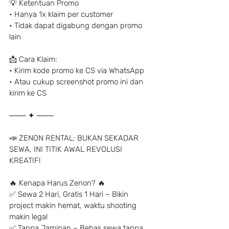
💡 Ketentuan Promo
• Hanya 1x klaim per customer
• Tidak dapat digabung dengan promo 
lain
📩 Cara Klaim:
• Kirim kode promo ke CS via WhatsApp
• Atau cukup screenshot promo ini dan 
kirim ke CS
─── ✦ ───
📣 ZENON RENTAL: BUKAN SEKADAR 
SEWA, INI TITIK AWAL REVOLUSI 
KREATIF!
🔥 Kenapa Harus Zenon? 🔥
✅ Sewa 2 Hari, Gratis 1 Hari – Bikin 
project makin hemat, waktu shooting 
makin lega!
✅ Tanpa Jaminan – Bebas sewa tanpa 