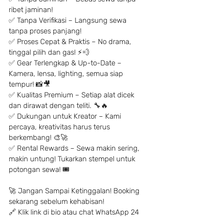
ribet jaminan!
✅ Tanpa Verifikasi – Langsung sewa 
tanpa proses panjang!
✅ Proses Cepat & Praktis – No drama, 
tinggal pilih dan gas! ⚡️💨
✅ Gear Terlengkap & Up-to-Date – 
Kamera, lensa, lighting, semua siap 
tempur! 📸🎥
✅ Kualitas Premium – Setiap alat dicek 
dan dirawat dengan teliti. 🔧🔥
✅ Dukungan untuk Kreator – Kami 
percaya, kreativitas harus terus 
berkembang! 🎨🚀
✅ Rental Rewards – Sewa makin sering, 
makin untung! Tukarkan stempel untuk 
potongan sewa! 🎟
🚀 Jangan Sampai Ketinggalan! Booking 
sekarang sebelum kehabisan!
🔗 Klik link di bio atau chat WhatsApp 24 