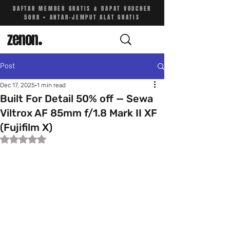
DAFTAR MEMBER GRATIS & DAPAT VOUCHER
50RB • ANTAR-JEMPUT ALAT GRATIS
zenon
.
Post
Dec 17, 2025
1 min read
Built For Detail 50% off — Sewa
Viltrox AF 85mm f/1.8 Mark II XF
(Fujifilm X)
Rated NaN out of 5 stars.