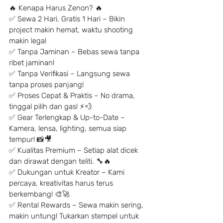
🔥 Kenapa Harus Zenon? 🔥
✅ Sewa 2 Hari, Gratis 1 Hari – Bikin 
project makin hemat, waktu shooting 
makin lega!
✅ Tanpa Jaminan – Bebas sewa tanpa 
ribet jaminan!
✅ Tanpa Verifikasi – Langsung sewa 
tanpa proses panjang!
✅ Proses Cepat & Praktis – No drama, 
tinggal pilih dan gas! ⚡️💨
✅ Gear Terlengkap & Up-to-Date – 
Kamera, lensa, lighting, semua siap 
tempur! 📸🎥
✅ Kualitas Premium – Setiap alat dicek 
dan dirawat dengan teliti. 🔧🔥
✅ Dukungan untuk Kreator – Kami 
percaya, kreativitas harus terus 
berkembang! 🎨🚀
✅ Rental Rewards – Sewa makin sering, 
makin untung! Tukarkan stempel untuk 