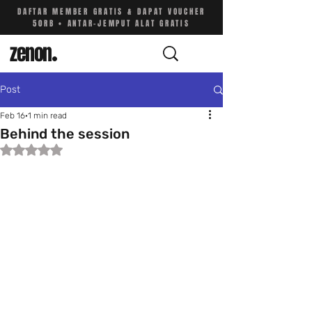
DAFTAR MEMBER GRATIS & DAPAT VOUCHER
50RB • ANTAR-JEMPUT ALAT GRATIS
zenon
.
Post
Feb 16
1 min read
Behind the session
Rated NaN out of 5 stars.