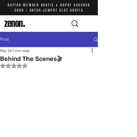
DAFTAR MEMBER GRATIS & DAPAT VOUCHER
50RB • ANTAR-JEMPUT ALAT GRATIS
zenon
.
Post
May 14
1 min read
Behind The Scenes🎬
Rated NaN out of 5 stars.