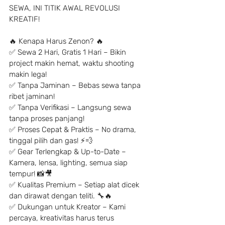
SEWA, INI TITIK AWAL REVOLUSI 
KREATIF!
🔥 Kenapa Harus Zenon? 🔥
✅ Sewa 2 Hari, Gratis 1 Hari – Bikin 
project makin hemat, waktu shooting 
makin lega!
✅ Tanpa Jaminan – Bebas sewa tanpa 
ribet jaminan!
✅ Tanpa Verifikasi – Langsung sewa 
tanpa proses panjang!
✅ Proses Cepat & Praktis – No drama, 
tinggal pilih dan gas! ⚡️💨
✅ Gear Terlengkap & Up-to-Date – 
Kamera, lensa, lighting, semua siap 
tempur! 📸🎥
✅ Kualitas Premium – Setiap alat dicek 
dan dirawat dengan teliti. 🔧🔥
✅ Dukungan untuk Kreator – Kami 
percaya, kreativitas harus terus 