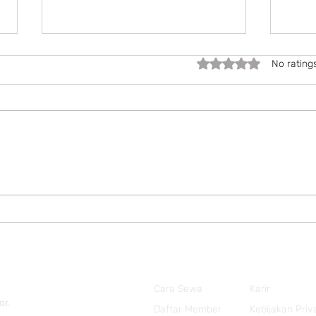
Rated 0 out of 5 stars.
No rating
Expe
🎉 Promo Kemerdekaan
2026
Cara Sewa
Karir
or.
Daftar Member
Kebijakan Priv