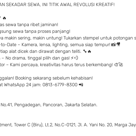
N SEKADAR SEWA, INI TITIK AWAL REVOLUSI KREATIF!
 🔥
s sewa tanpa ribet jaminan!
ngsung sewa tanpa proses panjang!
a makin sering, makin untung! Tukarkan stempel untuk potongan 
to-Date – Kamera, lensa, lighting, semua siap tempur! 📸🎥
iap alat dicek dan dirawat dengan teliti. 🔧🔥
– No drama, tinggal pilih dan gas! ⚡️💨
r – Kami percaya, kreativitas harus terus berkembang! 🎨🚀
ggalan! Booking sekarang sebelum kehabisan!
 chat WhatsApp 24 jam: 0813-6779-8300 📲
 No.41, Pengadegan, Pancoran, Jakarta Selatan.
ent, Tower C (Biru), Lt.2, No.C-0121, Jl. A. Yani No. 20, Marga Jay