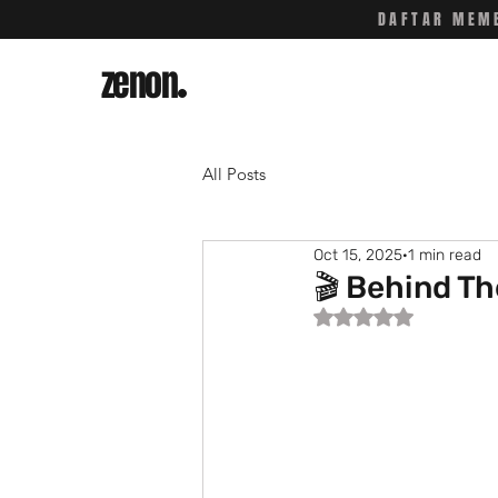
DAFTAR MEMB
zenon
.
All Posts
Oct 15, 2025
1 min read
🎬 Behind T
Rated NaN out of 5