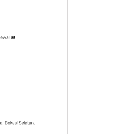
sewa! 🎟
a, Bekasi Selatan, 