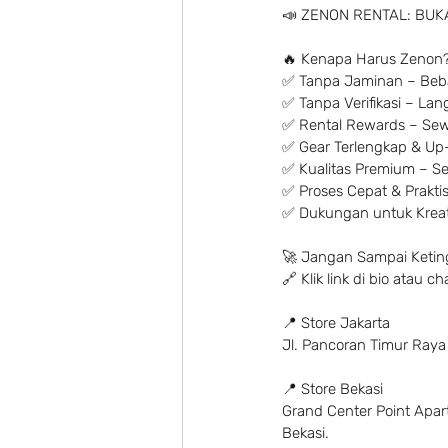
📣 ZENON RENTAL: BUKA
🔥 Kenapa Harus Zenon?
✅ Tanpa Jaminan – Beba
✅ Tanpa Verifikasi – La
✅ Rental Rewards – Sew
✅ Gear Terlengkap & Up-
✅ Kualitas Premium – Set
✅ Proses Cepat & Praktis 
✅ Dukungan untuk Kreato
🚀 Jangan Sampai Ketin
🔗 Klik link di bio atau
📍 Store Jakarta
Jl. Pancoran Timur Raya
📍 Store Bekasi
Grand Center Point Apartm
Bekasi.