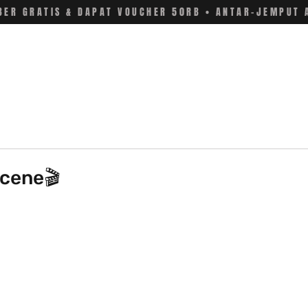
ER GRATIS & DAPAT VOUCHER 50RB • ANTAR-JEMPUT 
scene🎬
 stars.