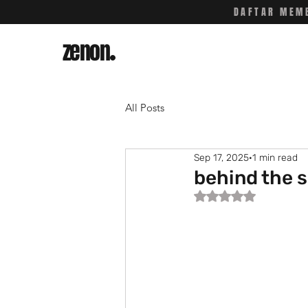
DAFTAR MEMB
zenon
.
All Posts
Sep 17, 2025
1 min read
behind the 
Rated NaN out of 5