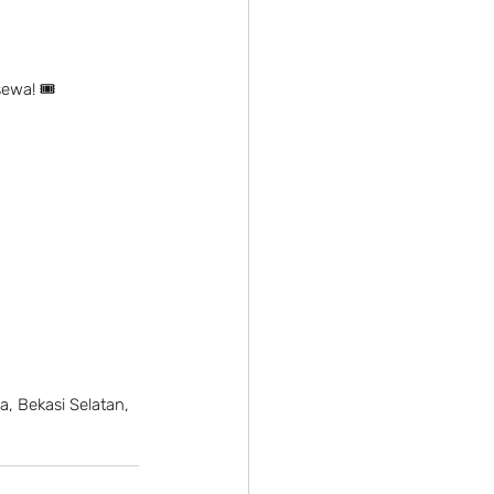
sewa! 🎟
a, Bekasi Selatan, 