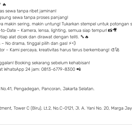
 🔥
s sewa tanpa ribet jaminan!
ngsung sewa tanpa proses panjang!
a makin sering, makin untung! Tukarkan stempel untuk potongan 
to-Date – Kamera, lensa, lighting, semua siap tempur! 📸🎥
iap alat dicek dan dirawat dengan teliti. 🔧🔥
– No drama, tinggal pilih dan gas! ⚡️💨
r – Kami percaya, kreativitas harus terus berkembang! 🎨🚀
ggalan! Booking sekarang sebelum kehabisan!
 chat WhatsApp 24 jam: 0813-6779-8300 📲
 No.41, Pengadegan, Pancoran, Jakarta Selatan.
ent, Tower C (Biru), Lt.2, No.C-0121, Jl. A. Yani No. 20, Marga Jay