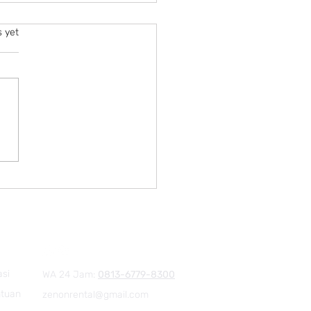
s yet
rience Matters
asi
WA 24 Jam:
0813-6779-8300
ntuan
zenonrental@gmail.com