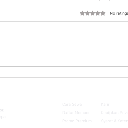
Rated 0 out of 5 stars.
No rating
Expe
🎉 Promo Kemerdekaan
2026
Cara Sewa
Karir
or.
Daftar Member
Kebijakan Priv
anpa
Promo Premium
Syarat & Kete