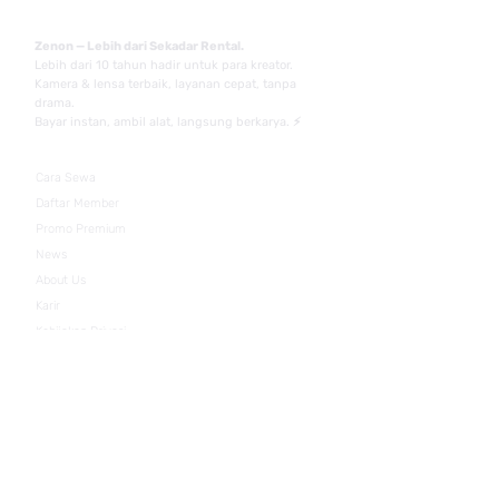
Zenon — Lebih dari Sekadar Rental.
Lebih dari 10 tahun hadir untuk para kreator.
Kamera & lensa terbaik, layanan cepat, tanpa
drama.
Bayar instan, ambil alat, langsung berkarya. ⚡
Cara Sewa
Daftar Member
Promo Premium
News
About Us
Karir
Kebijakan Privasi
Syarat & Ketentuan
Contact
WA 24 Jam:
0813-6779-8300