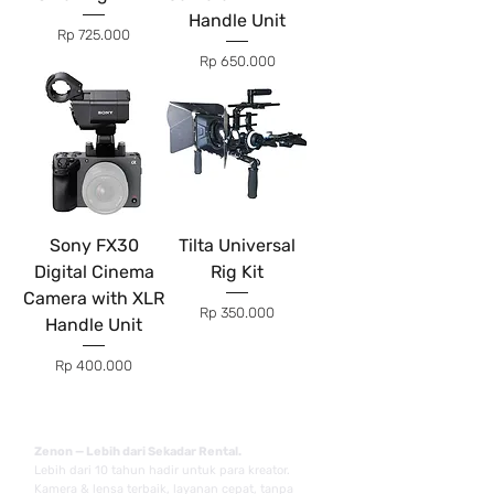
Handle Unit
Price
Rp 725.000
Price
Rp 650.000
Sony FX30
Tilta Universal
Digital Cinema
Rig Kit
Camera with XLR
Price
Rp 350.000
Handle Unit
Price
Rp 400.000
Zenon — Lebih dari Sekadar Rental.
Lebih dari 10 tahun hadir untuk para kreator.
Kamera & lensa terbaik, layanan cepat, tanpa