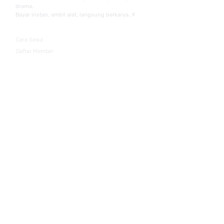
drama.
Bayar instan, ambil alat, langsung berkarya. ⚡
Cara Sewa
Daftar Member
Promo Premium
News
About Us
Karir
Kebijakan Privasi
Syarat & Ketentuan
Contact
WA 24 Jam:
0813-6779-8300
zenonrental@gmail.com
Jakarta, Bekasi & Tangerang Selatan