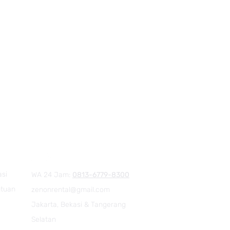
asi
WA 24 Jam:
0813-6779-8300
ntuan
zenonrental@gmail.com
Jakarta, Bekasi & Tangerang
Selatan