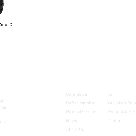
Zero-D
Cara Sewa
Karir
or.
Daftar Member
Kebijakan Priv
anpa
Promo Premium
Syarat & Kete
News
Contact
a. ⚡
About Us