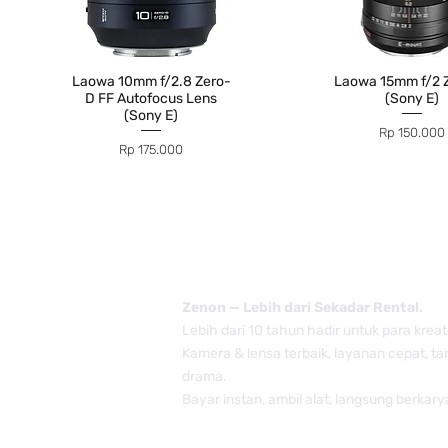
Laowa 10mm f/2.8 Zero-
Laowa 15mm f/2 
D FF Autofocus Lens
(Sony E)
(Sony E)
Price
Rp 150.000
Price
Rp 175.000
Zenon — Lebih dari Sekadar Rental.
Lebih dari 10 tahun hadir untuk para kreat
Kamera & lensa terbaik, layanan cepat, t
drama.
Bayar instan, ambil alat, langsung berkary