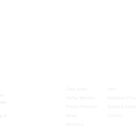
Cara Sewa
Karir
or.
Daftar Member
Kebijakan Priv
anpa
Promo Premium
Syarat & Kete
News
Contact
a. ⚡
About Us