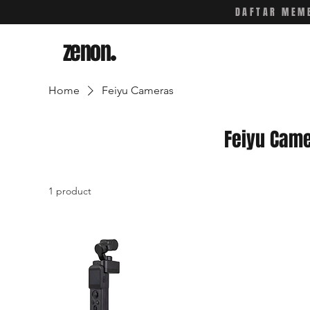
DAFTAR MEMB
zenon
.
Home
Feiyu Cameras
Feiyu Cam
1 product