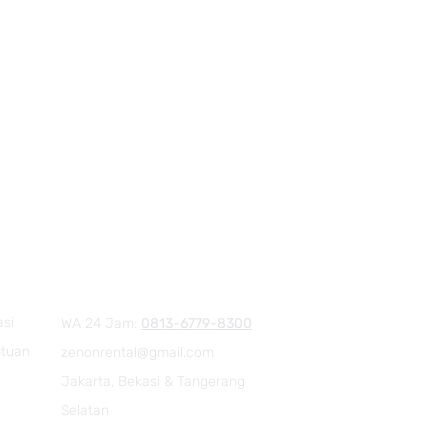
asi
WA 24 Jam:
0813-6779-8300
ntuan
zenonrental@gmail.com
Jakarta, Bekasi & Tangerang
Selatan